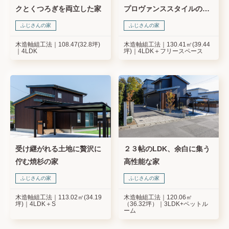
クとくつろぎを両立した家
プロヴァンススタイルのお
住まい
ふじさんの家
ふじさんの家
木造軸組工法
108.47(32.8坪)
木造軸組工法
130.41㎡(39.44
4LDK
坪)
4LDK＋フリースペース
受け継がれる土地に贅沢に
２３帖のLDK、余白に集う
佇む焼杉の家
高性能な家
ふじさんの家
ふじさんの家
木造軸組工法
113.02㎡(34.19
木造軸組工法
120.06㎡
坪)
4LDK＋S
（36.32坪）
3LDK+ペットル
ーム