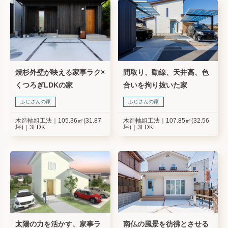
焼杉外壁が映える家事ラク×
間取り、動線、天井高、色
くつろぎLDKの家
合いを拘り抜いた家
ふじさんの家
ふじさんの家
木造軸組工法
105.36㎡(31.87
木造軸組工法
107.85㎡(32.56
坪)
3LDK
坪)
3LDK
太陽の力を活かす、家事ラ
南仏の風景を彷彿とさせる