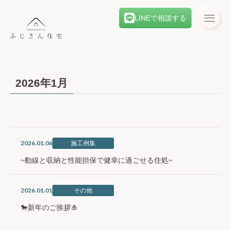
LINEで相談する
2026年1月
2026.01.06
施工例集
~動線と収納と性能担保で健幸に過ごせる住処~
2026.01.01
その他
🐎新年のご挨拶🎍