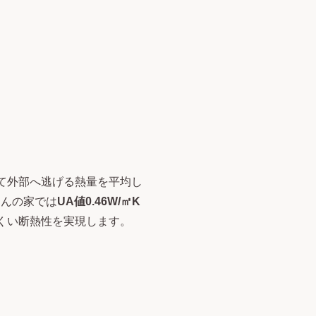
て外部へ逃げる熱量を平均し
さんの家では
UA値0.46W/㎡K
くい断熱性を実現します。