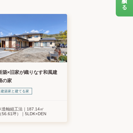
新築×旧家が織りなす和風建
築の家
建築家と建てる家
木造軸組工法
187.14㎡
（56.61坪）
5LDK+DEN