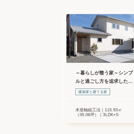
～暮らしが整う家～シンプ
ルと過ごし方を追求した家
づくり
建築家と建てる家
木造軸組工法
115.93㎡
（35.06坪）
3LDK+S