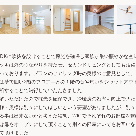
LDKに吹抜を設けることで採光を確保し家族が集い賑やかな空
ッキは外のつながりを持たせ、セカンドリビングとしても活躍
っております。プランのヒアリング時の奥様のご意見として、
は壁で囲い2階のフロア―との１階の音や匂いをシャットアウ
断することで納得していただきました。
解いただけたので採光を確保でき、冷暖房の効率も向上できた
様・奥様は別々にしてほしいという要望がありましたが、別々
る事は出来ないかと考えた結果、WICでそれぞれのお部屋を
は扉をオープンにして頂くことで別々の部屋にいてもお互いを
て頂けました。