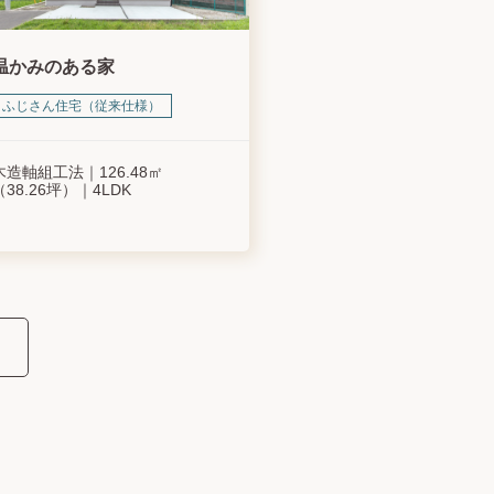
温かみのある家
ふじさん住宅（従来仕様）
木造軸組工法
126.48㎡
（38.26坪）
4LDK