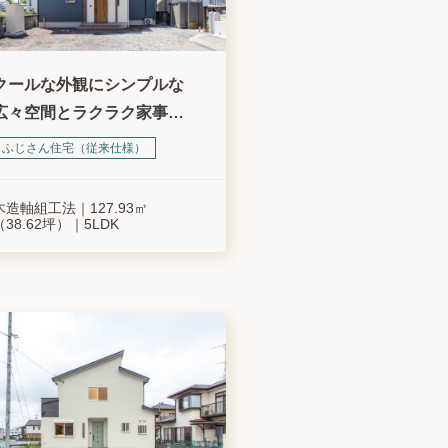
クールな外観にシンプルな
広々空間とラクラク家事動
線を詰め込んだ家づくり
ふじさん住宅（従来仕様）
木造軸組工法
127.93㎡
（38.62坪）
5LDK