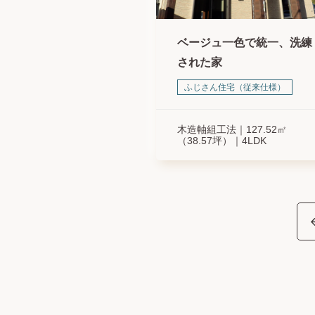
ベージュ一色で統一、洗練
された家
ふじさん住宅（従来仕様）
木造軸組工法
127.52㎡
（38.57坪）
4LDK