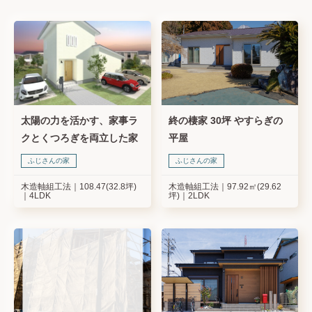
太陽の力を活かす、家事ラ
終の棲家 30坪 やすらぎの
クとくつろぎを両立した家
平屋
ふじさんの家
ふじさんの家
木造軸組工法
108.47(32.8坪)
木造軸組工法
97.92㎡(29.62
4LDK
坪)
2LDK