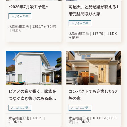
ｰ2026年7月竣工予定ｰ
勾配天井と見せ梁が映える1
階完結間取りの家
ふじさんの家
ふじさんの家
木造軸組工法
129.17㎡(39坪)
4LDK
木造軸組工法
117.79
４LDK
＋納戸
ピアノの音が響く、家族を
コンパクトでも充実した30
つなぐ吹き抜けのある高性
坪の家
能住宅
ふじさんの家
ふじさんの家
木造軸組工法
130.21
木造軸組工法
101.01㎡(30.56
4LDK+Ｓ
坪)
4LDK+S