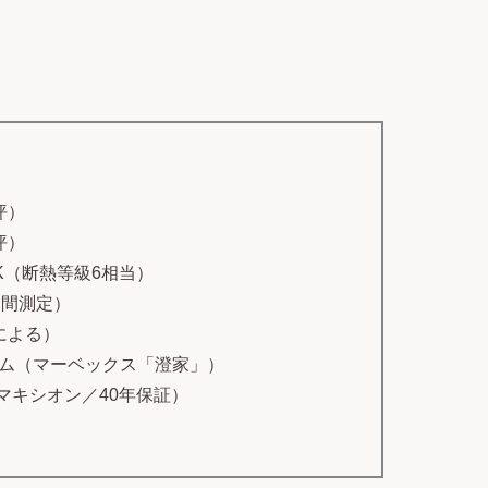
坪）
坪）
・K（断熱等級6相当）
中間測定）
による）
ム（マーベックス「澄家」）
（マキシオン／40年保証）