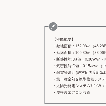
【性能概要】
・敷地面積：152.98㎡（46.28
・延床面積：109.30㎡（33.06
・断熱性能 Ua値：0.38W/㎡
・気密性能 C値：0.15㎠/㎡（
・耐震等級3（許容応力度計算
・第一種全熱交換型換気システ
・太陽光発電システム7.2kW
・屋根裏エアコン設置