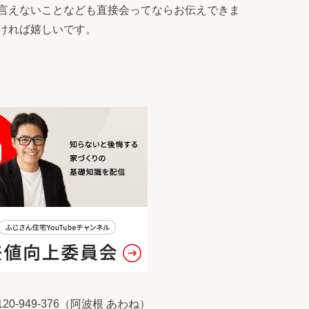
言えないことなども直接会ってならお伝えできま
ければ嬉しいです。
0-949-376（阿波根 あわね）