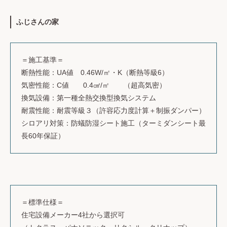
ふじさんの家
＝施工基準＝
断熱性能：UA値 0.46W/㎡・K（断熱等級6）
気密性能：C値 0.4㎠/㎡ （超高気密）
換気設備：第一種全熱交換型換気システム
耐震性能：耐震等級３（許容応力度計算＋制振ダンパー）
シロアリ対策：防蟻防湿シート施工（ターミダンシート最
長60年保証）
＝標準仕様＝
住宅設備メーカー4社から選択可