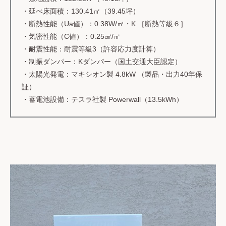
・延べ床面積：130.41㎡（39.45坪）
・断熱性能（Ua値）：0.38W/㎡・K ［断熱等級６］
・気密性能（C値）：0.25㎠/㎡
・耐震性能：耐震等級3（許容応力度計算）
・制振ダンパー：Kダンパー（国土交通大臣認定）
・太陽光発電：マキシオン製 4.8kW （製品・出力40年保
証）
・蓄電池設備：テスラ社製 Powerwall（13.5kWh）