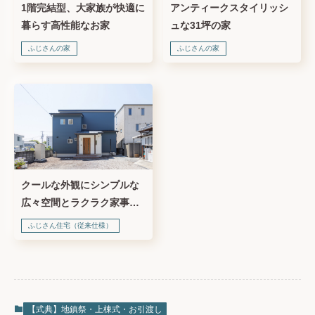
1階完結型、大家族が快適に
アンティークスタイリッシ
暮らす高性能なお家
ュな31坪の家
ふじさんの家
ふじさんの家
クールな外観にシンプルな
広々空間とラクラク家事動
線を詰め込んだ家づくり
ふじさん住宅（従来仕様）
【式典】地鎮祭・上棟式・お引渡し